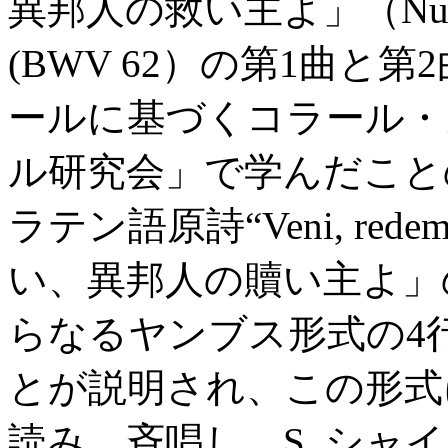
異邦人の救い主よ」（Nun komm
(BWV 62）の第1曲と
ールに基づくコラール・
ル研究会」で学んだこと
ラテン語原詩“Veni, redem
い、異邦人の贖い主よ」
らなるヤンブス形式の4行
とが説明され、この形式
読み、斉唱し、S. シャ