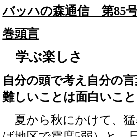
バッハの森通信 第85号 
巻頭言
学ぶ楽しさ
自分の頭で考え自分の言
難しいことは面白いこと
夏から秋にかけて、猛
ば地区で震度5弱）と、